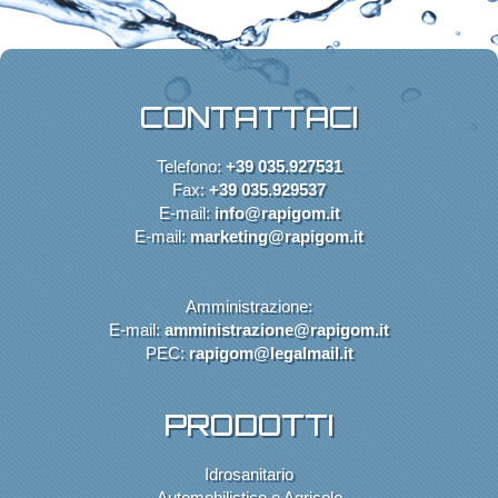
CONTATTACI
Telefono:
+39 035.927531
Fax:
+39 035.929537
E-mail:
info@rapigom.it
E-mail:
marketing@rapigom.it
Amministrazione:
E-mail:
amministrazione@rapigom.it
PEC:
rapigom@legalmail.it
PRODOTTI
Idrosanitario
Automobilistico e Agricolo